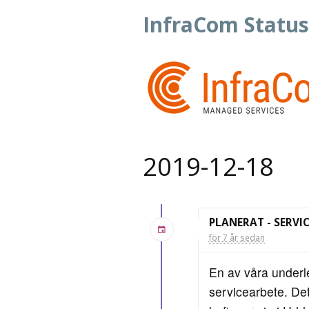
InfraCom Status
2019-12-18
PLANERAT - SERVI
för 7 år sedan
En av våra underl
servicearbete. Det